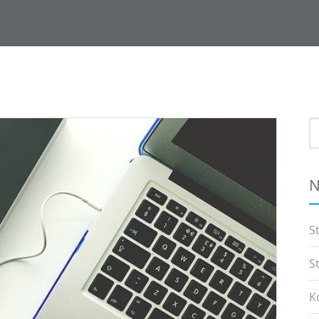
S
f
N
S
S
K