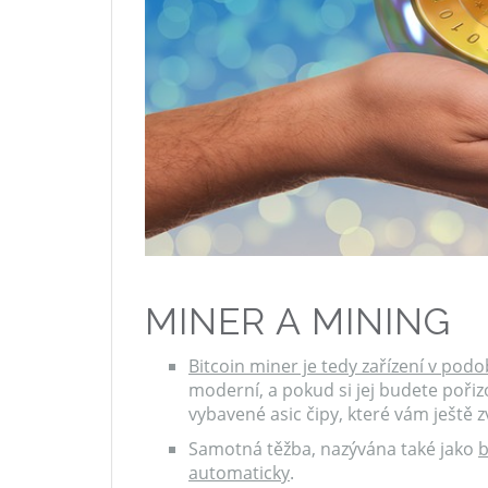
MINER A MINING
Bitcoin miner je tedy zařízení v pod
moderní, a pokud si jej budete poři
vybavené asic čipy, které vám ještě zvý
Samotná těžba, nazývána také jako
b
automaticky
.