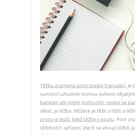
Těžba znamená potvrzování transakcí
. Je
samotní uživatelé mohou ovlivnit nějaký
bankám ani jiným institucím, nedají se pad
dělat, je těžba. Můžete je těžit a těžit a tě
proto je lepší, když těžíte v poolu
. Pool z
těžebních zařízení, které se věnují těžbě. J