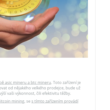
obě asic mineru a btc mineru
. Toto zařízení je
zovat od nějakého velkého prodejce, bude už
ší vaši výkonnost, čili efektivitu těžby.
itcoin mining
, se
s tímto zařízením provádí