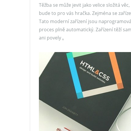
Těžba se může jevit jako velice složitá vě
bude to pro vás hračka. Zejména se zaříz
Tato moderní zařízení jsou naprogramována
proces plně automatický. Zařízení těží sa
ani povely
.