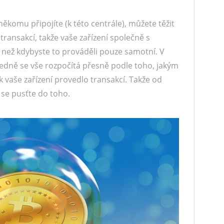
někomu připojíte (k této centrále), můžete těžit
 transakcí, takže vaše zařízení společně s
, než kdybyste to prováděli pouze samotní. V
edně se vše rozpočítá přesně podle toho, jakým
ik vaše zařízení provedlo transakcí. Takže od
 se pusťte do toho.