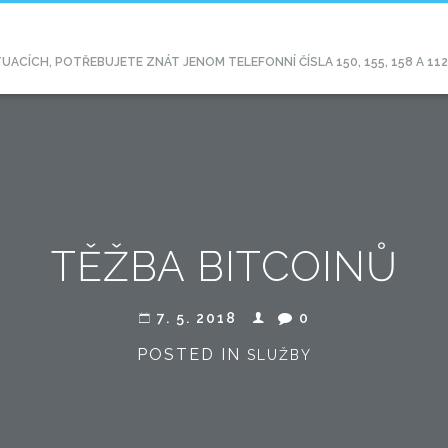
CÍCH, POTŘEBUJETE ZNÁT JENOM TELEFONNÍ ČÍSLA 150, 155, 158 A 11
TĚŽBA BITCOINŮ
7. 5. 2018
0
POSTED IN
SLUŽBY