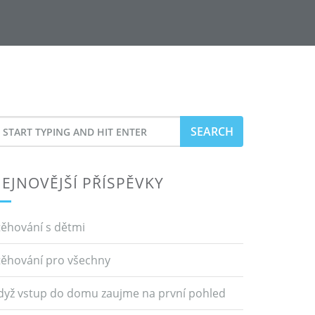
earch
or
EJNOVĚJŠÍ PŘÍSPĚVKY
těhování s dětmi
těhování pro všechny
dyž vstup do domu zaujme na první pohled