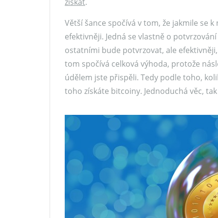
získat
.
Větší šance spočívá v tom, že jakmile se k 
efektivněji. Jedná se vlastně o potvrzování
ostatními bude potvrzovat, ale efektivněji
tom spočívá celková výhoda, protože násl
údělem jste přispěli. Tedy podle toho, kol
toho získáte bitcoiny. Jednoduchá věc, tak