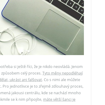
 potřeba si ještě říci, že je nikdo neovládá. Jenom
m způsobem celý proces.
Tyto měny nepodléhají
ělat, ukrást ani falšovat
. Co s nimi ale můžete
žit. Pro jednotlivce je to zřejmě zdlouhavý proces,
namená jakousi centrálu, kde se nachází mnoho
akmile se k nim připojíte,
máte větší šanci je