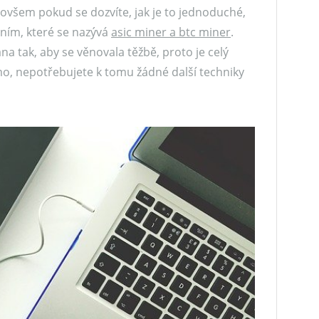
c, ovšem pokud se dozvíte, jak je to jednoduché,
ením, které se nazývá
asic miner a btc miner
.
 tak, aby se věnovala těžbě, proto je celý
mo, nepotřebujete k tomu žádné další techniky