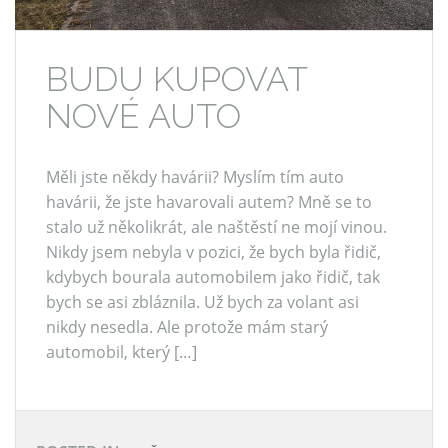
BUDU KUPOVAT
NOVÉ AUTO
Měli jste někdy havárii? Myslím tím auto
havárii, že jste havarovali autem? Mně se to
stalo už několikrát, ale naštěstí ne mojí vinou.
Nikdy jsem nebyla v pozici, že bych byla řidič,
kdybych bourala automobilem jako řidič, tak
bych se asi zbláznila. Už bych za volant asi
nikdy nesedla. Ale protože mám starý
automobil, který […]