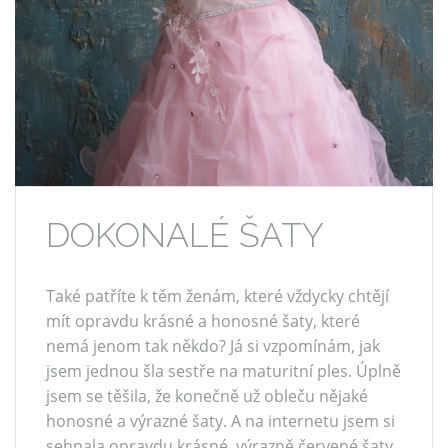
DOKONALÉ ŠATY
Také patříte k těm ženám, které vždycky chtějí
mít opravdu krásné a honosné šaty, které
nemá jenom tak někdo? Já si vzpomínám, jak
jsem jednou šla sestře na maturitní ples. Úplně
jsem se těšila, že konečně už obleču nějaké
honosné a výrazné šaty. A na internetu jsem si
sehnala opravdu krásné, výrazně červené šaty,