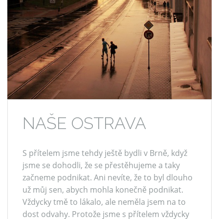
NAŠE OSTRAVA
S přítelem jsme tehdy ještě bydli v Brně, když
jsme se dohodli, že se přestěhujeme a taky
začneme podnikat. Ani nevíte, že to byl dlouho
už můj sen, abych mohla konečně podnikat.
Vždycky tmě to lákalo, ale neměla jsem na to
dost odvahy. Protože jsme s přítelem vždycky