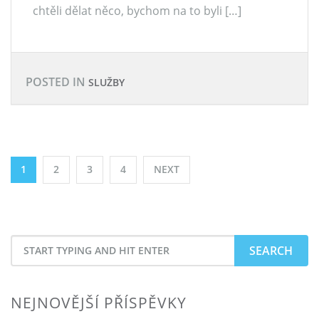
chtěli dělat něco, bychom na to byli […]
POSTED IN
SLUŽBY
Stránkování
1
2
3
4
NEXT
příspěvků
Search
for
NEJNOVĚJŠÍ PŘÍSPĚVKY