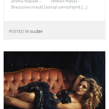
aroma masáže – reflexní masáž –
Breussova masáž Existují samozřejmě […]
POSTED IN
SLUŽBY