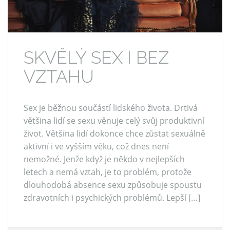
SKVĚLÝ SEX I BEZ
VZTAHU
Sex je běžnou součástí lidského života. Drtivá
většina lidí se sexu věnuje celý svůj produktivní
život. Většina lidí dokonce chce zůstat sexuálně
aktivní i ve vyšším věku, což dnes není
nemožné. Jenže když je někdo v nejlepších
letech a nemá vztah, je to problém, protože
dlouhodobá absence sexu způsobuje spoustu
zdravotních i psychických problémů. Lepší […]