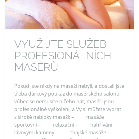
VYUŽIJTE SLUŽEB
PROFESIONÁLNÍCH
MASÉRŮ
Pokud jste nikdy na masáži nebyli, a dostali jste
třeba dárkový poukaz do masérského salonu,
vůbec se nemusíte ničeho bát, maséři jsou
profesionálně vyškoleni, a Vy si můžete vybrat
z široké nabídky masáží: – masáže
sportovní – relaxační – nahřívání
lávovými kameny – thajské masáže –