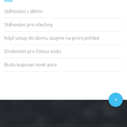
Stěhování s dětmi
Stěhování pro všechny
Když vstup do domu zaujme na první pohled
Drobnosti pro čistou vodu
Budu kupovat nové auto