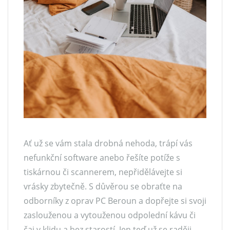
Ať už se vám stala drobná nehoda, trápí vás
nefunkční software anebo řešíte potíže s
tiskárnou či scannerem, nepřidělávejte si
vrásky zbytečně. S důvěrou se obraťte na
odborníky z oprav PC Beroun a dopřejte si svoji
zaslouženou a vytouženou odpolední kávu či
čaj v klidu a bez starostí. Jen teď už se raději