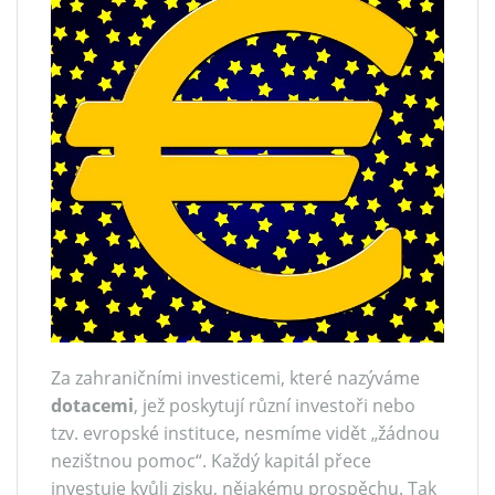
Za zahraničními investicemi, které nazýváme
dotacemi
, jež poskytují různí investoři nebo
tzv. evropské instituce, nesmíme vidět „žádnou
nezištnou pomoc“. Každý kapitál přece
investuje kvůli zisku, nějakému prospěchu. Tak