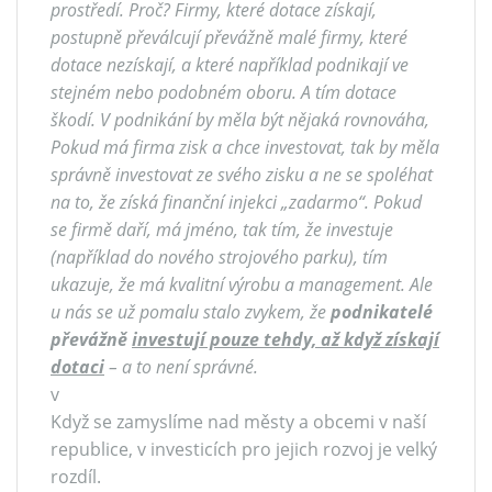
prostředí. Proč? Firmy, které dotace získají,
postupně převálcují převážně malé firmy, které
dotace nezískají, a které například podnikají ve
stejném nebo podobném oboru. A tím dotace
škodí. V podnikání by měla být nějaká rovnováha,
Pokud má firma zisk a chce investovat, tak by měla
správně investovat ze svého zisku a ne se spoléhat
na to, že získá finanční injekci „zadarmo“. Pokud
se firmě daří, má jméno, tak tím, že investuje
(například do nového strojového parku), tím
ukazuje, že má kvalitní výrobu a management. Ale
u nás se už pomalu stalo zvykem, že
podnikatelé
převážně
investují pouze tehdy, až když získají
dotaci
– a to není správné.
v
Když se zamyslíme nad městy a obcemi v naší
republice, v investicích pro jejich rozvoj je velký
rozdíl.