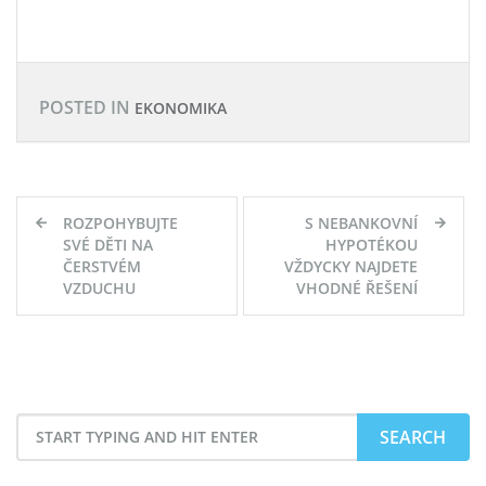
POSTED IN
EKONOMIKA
Navigace
ROZPOHYBUJTE
S NEBANKOVNÍ
pro
SVÉ DĚTI NA
HYPOTÉKOU
ČERSTVÉM
VŽDYCKY NAJDETE
příspěvek
VZDUCHU
VHODNÉ ŘEŠENÍ
Search
for