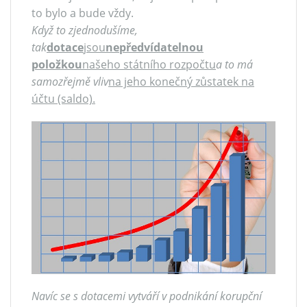
to bylo a bude vždy.
Když to zjednodušíme,
tak
dotace
jsou
nepředvídatelnou
položkou
našeho státního rozpočtu
a to má
samozřejmě vliv
na jeho konečný zůstatek na
účtu (saldo).
Navíc se s dotacemi vytváří v podnikání korupční