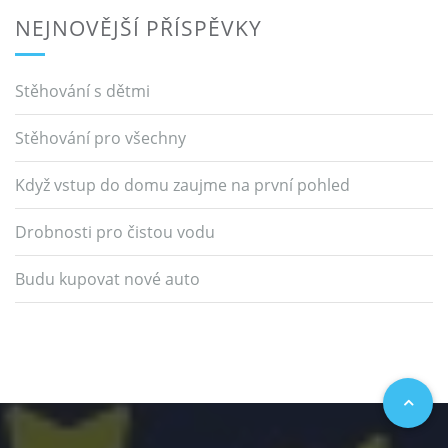
NEJNOVĚJŠÍ PŘÍSPĚVKY
Stěhování s dětmi
Stěhování pro všechny
Když vstup do domu zaujme na první pohled
Drobnosti pro čistou vodu
Budu kupovat nové auto