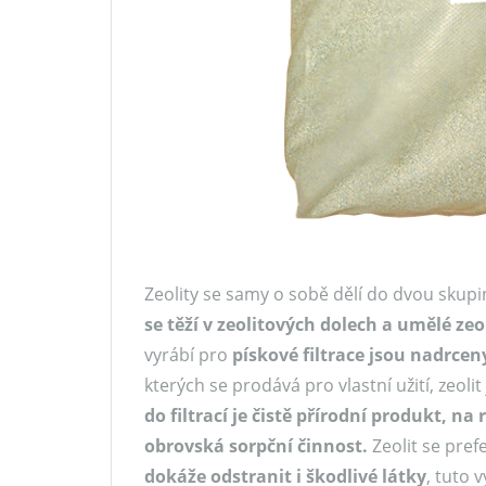
Zeolity se samy o sobě dělí do dvou skupi
se těží v zeolitových dolech a umělé ze
vyrábí pro
pískové filtrace jsou nadrcen
kterých se prodává pro vlastní užití, zeolit 
do filtrací je čistě přírodní produkt, na
obrovská sorpční činnost.
Zeolit se pre
dokáže odstranit i škodlivé látky
, tuto 