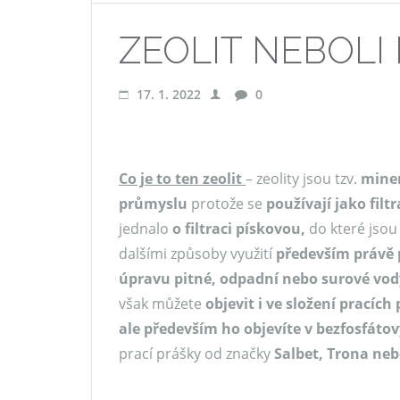
ZEOLIT NEBOLI
17. 1. 2022
0
Co je to ten zeolit
– zeolity jsou tzv.
miner
průmyslu
protože se
používají jako filt
jednalo
o filtraci pískovou,
do které jsou 
dalšími způsoby využití
především právě 
úpravu pitné, odpadní nebo surové vod
však můžete
objevit i ve složení pracíc
ale především ho objevíte v bezfosfáto
prací prášky od značky
Salbet, Trona ne