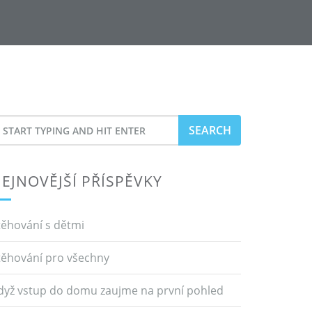
earch
or
EJNOVĚJŠÍ PŘÍSPĚVKY
těhování s dětmi
těhování pro všechny
dyž vstup do domu zaujme na první pohled