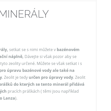
 MINERÁLY
ály,
setkat se s nimi můžete v
bazénovém
rační náplně,
Dávejte si však pozor aby se
tyto zeolity určené. Můžete se však setkat i s
pro úpravu bazénové vody ale také na
y
. Zeolit je tedy
určen pro úpravy vody
. Zeolit
h prášků do kterých se tento minerál přidává
vých
pracích práškách ( těmi jsou například
bo Lanza
).