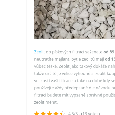
Zeolit
do pískových filtrací seženete
od 89
neutratíte majlant. pytle zeolitů mají
od 1
vůbec těžké, Zeolit jako takový dokáže nah
takže určitě je velice výhodné si zeolit k
velikosti vaší filtrace a také na době kdy 
používejte vždy předepsané dle návodu použ
filtraci budete mít vypsané správné použit
zeolit měnit.
4.5/5 - (13 votes)