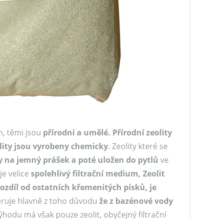
n, těmi jsou
přírodní a umělé. Přírodní zeolity
olity jsou vyrobeny chemicky
. Zeolity které se
y na jemný prášek a poté uložen do pytlů
ve
je velice
spolehlivý filtrační medium, Zeolit
 rozdíl od ostatních křemenitých písků, je
feruje hlavně z toho důvodu
že z bazénové vody
výhodu má však pouze zeolit, obyčejný filtrační