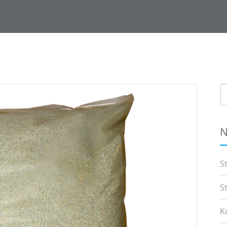
S
f
N
S
S
K