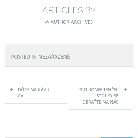
ARTICLES BY
AUTHOR ARCHIVES
POSTED IN NEZAŘAZENÉ
Navigace
DÓZY NA KÁVU I
PRO KONFERENČNÍ
pro
ČAJ
STOLKY SE
OBRAŤTE NA NÁS
příspěvek