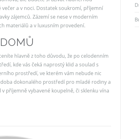
D
ně večer a v noci. Dostatek soukromí, příjemní
avky zájemců. Zázemí se nese v moderním
B
ích materiálů a v luxusním provedení.
T DOMŮ
oceníte hlavně z toho důvodu, že po celodenním
ředí, kde vás čeká naprostý klid a soulad s
erního prostředí, ve kterém vám nebude nic
podoba dokonalého prostředí pro mladé rodiny a
l v příjemně vybavené koupelně, či sklenku vína