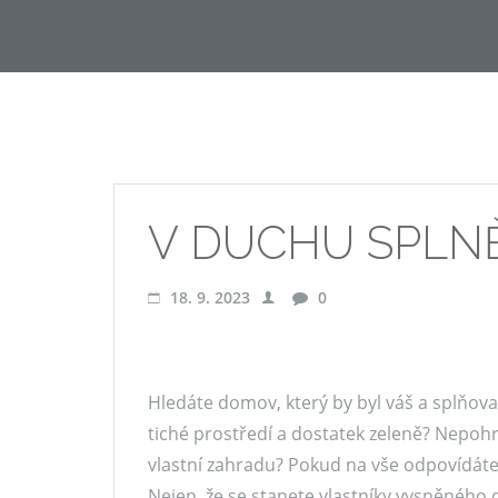
V DUCHU SPLN
18. 9. 2023
0
Hledáte domov, který by byl váš a splňoval 
tiché prostředí a dostatek zeleně? Nepohr
vlastní zahradu? Pokud na vše odpovídáte
Nejen, že se stanete vlastníky vysněného