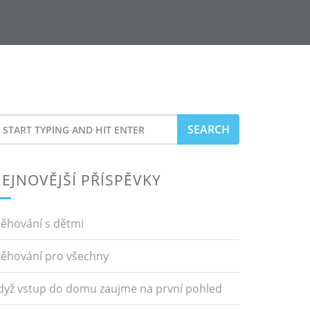
earch
or
EJNOVĚJŠÍ PŘÍSPĚVKY
těhování s dětmi
těhování pro všechny
dyž vstup do domu zaujme na první pohled