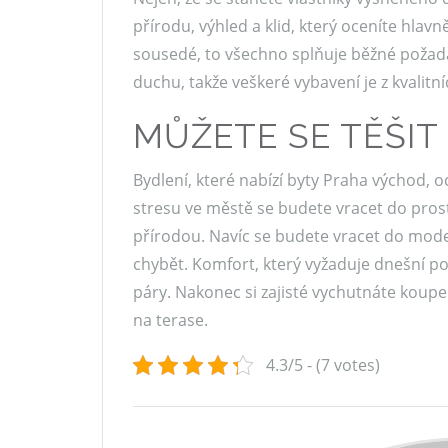
přírodu, výhled a klid, který oceníte hlav
sousedé, to všechno splňuje běžné požad
duchu, takže veškeré vybavení je z kvalitn
MŮŽETE SE TĚŠI
Bydlení, které nabízí byty Praha východ, 
stresu ve městě se budete vracet do prost
přírodou. Navíc se budete vracet do mod
chybět. Komfort, který vyžaduje dnešní 
páry. Nakonec si zajisté vychutnáte koupe
na terase.
4.3/5 - (7 votes)