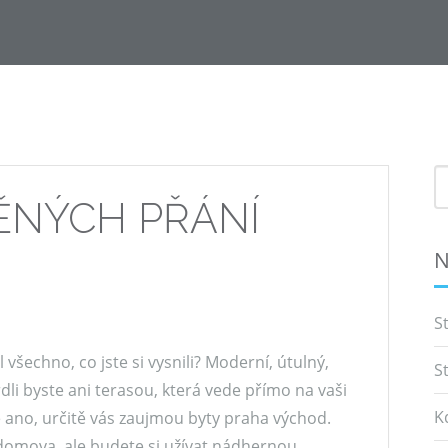
S
f
ĚNÝCH PŘÁNÍ
N
S
všechno, co jste si vysnili? Moderní, útulný,
S
dli byste ani terasou, která vede přímo na vaši
K
 ano, určitě vás zaujmou
byty praha východ
.
 domova, ale budete si užívat nádhernou