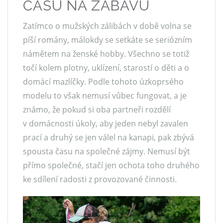
ČASU NA ZÁBAVU
Zatímco o mužských zálibách v době volna se
píší romány, málokdy se setkáte se seriózním
námětem na ženské hobby. Všechno se totiž
točí kolem plotny, uklízení, starostí o děti a o
domácí mazlíčky. Podle tohoto úzkoprsého
modelu to však nemusí vůbec fungovat, a je
známo, že pokud si oba partneři rozdělí
v domácnosti úkoly, aby jeden nebyl zavalen
prací a druhý se jen válel na kanapi, pak zbývá
spousta času na společné zájmy. Nemusí být
přímo společné, stačí jen ochota toho druhého
ke sdílení radosti z provozované činnosti.