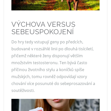
VÝCHOVA VERSUS
SEBEUSPOKOJENÍ
Do hry tedy vstupují geny po předcích,
budované v rozsáhlé linii po dlouhá tisíciletí,
přičemž některé ženy disponují větším
množstvím testosteronu. Ten bývá často
příčinou životního stylu a koníčků spíše
mužských, tomu rovněž odpovídají vzory
chování více posunuté do sebeprosazování a
soutěživosti.