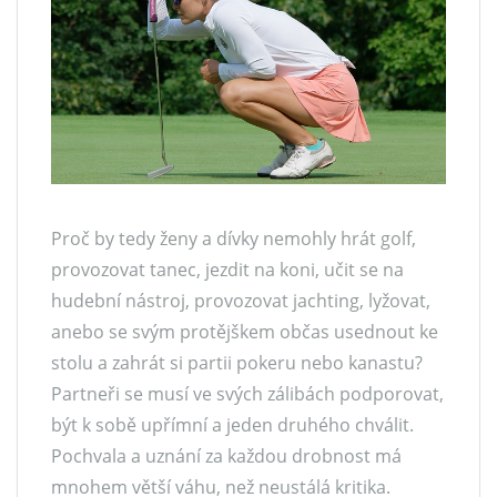
Proč by tedy ženy a dívky nemohly hrát golf,
provozovat tanec, jezdit na koni, učit se na
hudební nástroj, provozovat jachting, lyžovat,
anebo se svým protějškem občas usednout ke
stolu a zahrát si partii pokeru nebo kanastu?
Partneři se musí ve svých zálibách podporovat,
být k sobě upřímní a jeden druhého chválit.
Pochvala a uznání za každou drobnost má
mnohem větší váhu, než neustálá kritika.