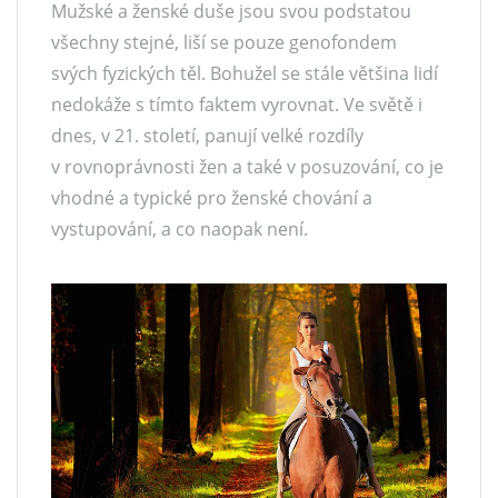
Mužské a ženské duše jsou svou podstatou
všechny stejné, liší se pouze genofondem
svých fyzických těl. Bohužel se stále většina lidí
nedokáže s tímto faktem vyrovnat. Ve světě i
dnes, v 21. století, panují velké rozdíly
v rovnoprávnosti žen a také v posuzování, co je
vhodné a typické pro ženské chování a
vystupování, a co naopak není.