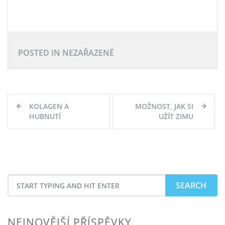
POSTED IN NEZAŘAZENÉ
Navigace
KOLAGEN A
MOŽNOST, JAK SI
pro
HUBNUTÍ
UŽÍT ZIMU
příspěvek
Search
for
NEJNOVĚJŠÍ PŘÍSPĚVKY