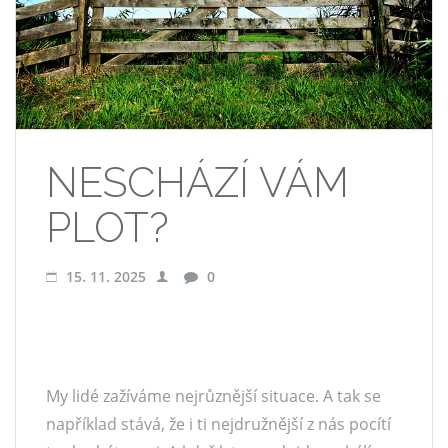
NESCHÁZÍ VÁM
PLOT?
15. 11. 2025
0
My lidé zažíváme nejrůznější situace. A tak se
například stává, že i ti nejdružnější z nás pocítí