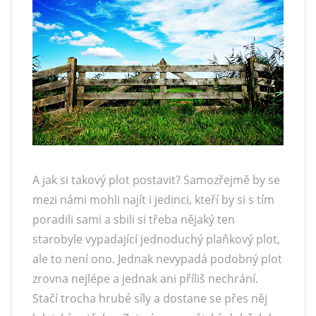
A jak si takový plot postavit? Samozřejmě by se
mezi námi mohli najít i jedinci, kteří by si s tím
poradili sami a sbili si třeba nějaký ten
starobyle vypadající jednoduchý plaňkový plot,
ale to není ono. Jednak nevypadá podobný plot
zrovna nejlépe a jednak ani příliš nechrání.
Stačí trocha hrubé síly a dostane se přes něj