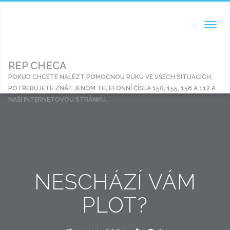
TOGGL
NAVIG
REP CHECA
POKUD CHCETE NALÉZT POMOCNOU RUKU VE VŠECH SITUACÍCH,
POTŘEBUJETE ZNÁT JENOM TELEFONNÍ ČÍSLA 150, 155, 158 A 112 A
NAŠI INTERNETOVOU STRÁNKU.
NESCHÁZÍ VÁM
PLOT?