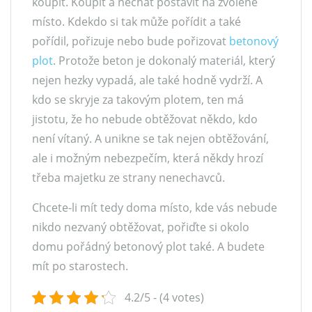
koupit. Koupit a nechat postavit na zvolené
místo. Kdekdo si tak může pořídit a také
pořídil, pořizuje nebo bude pořizovat
betonový
plot
. Protože beton je dokonalý materiál, který
nejen hezky vypadá, ale také hodně vydrží. A
kdo se skryje za takovým plotem, ten má
jistotu, že ho nebude obtěžovat někdo, kdo
není vítaný. A unikne se tak nejen obtěžování,
ale i možným nebezpečím, která někdy hrozí
třeba majetku ze strany nenechavců.
Chcete-li mít tedy doma místo, kde vás nebude
nikdo nezvaný obtěžovat, pořiďte si okolo
domu pořádný betonový plot také. A budete
mít po starostech.
4.2/5 - (4 votes)