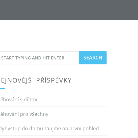
earch
or
EJNOVĚJŠÍ PŘÍSPĚVKY
těhování s dětmi
těhování pro všechny
dyž vstup do domu zaujme na první pohled