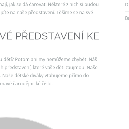
jí, jak se dá čarovat. Některé z nich si budou
D
ijďte na naše představení. Těšíme se na své
B
AVÉ PŘEDSTAVENÍ KE
ku dětí? Potom ani my nemůžeme chybět. Náš
ých představení, které vaše děti zaujmou. Naše
y. Naše dětské diváky vtahujeme přímo do
ímavé čarodějnické číslo.