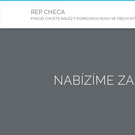
REP CHECA
POKUD CHCETE NALÉZT POMOCNOU RUKU VE VŠECH SITUA
NABÍZÍME Z