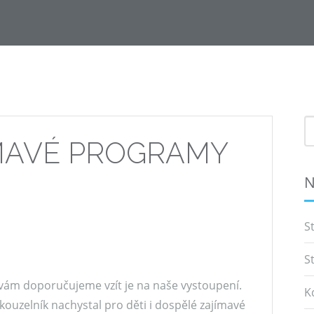
S
f
ÍMAVÉ PROGRAMY
N
S
S
 vám doporučujeme vzít je na naše vystoupení.
K
kouzelník
nachystal pro děti i dospělé zajímavé