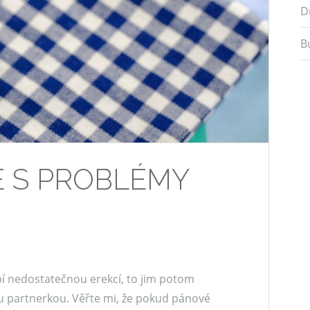
D
B
E S PROBLÉMY
pí nedostatečnou erekcí, to jim potom
u partnerkou. Věřte mi, že pokud pánové