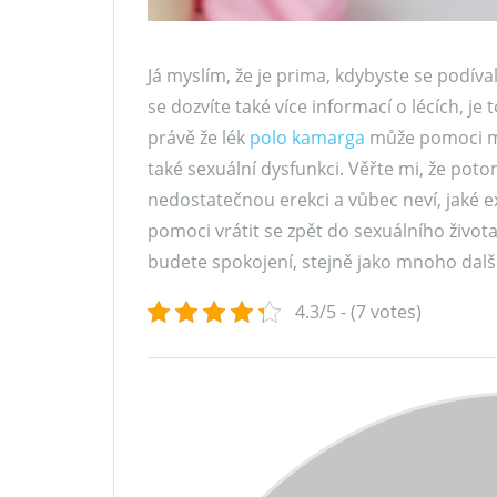
Já myslím, že je prima, kdybyste se podív
se dozvíte také více informací o lécích, je
právě že lék
polo kamarga
může pomoci mu
také sexuální dysfunkci. Věřte mi, že poto
nedostatečnou erekci a vůbec neví, jaké exi
pomoci vrátit se zpět do sexuálního života
budete spokojení, stejně jako mnoho dalšíc
4.3/5 - (7 votes)