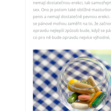
nemají dostatečnou erekci, tak samozřejmě
sex. Ono je potom také obtížné masturbo
penis a nemají dostatečně pevnou erekci. Pr
se pánové mohou zaměřit na to, že začnou u
opravdu nejlepší způsob bude, když se pán
co pro ně bude opravdu nejvíce výhodné, a