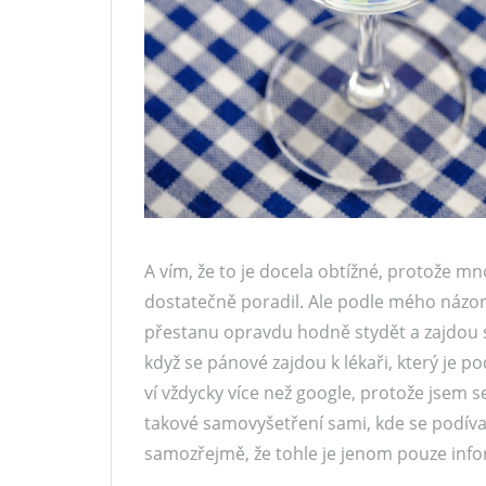
A vím, že to je docela obtížné, protože mno
dostatečně poradil. Ale podle mého názoru
přestanu opravdu hodně stydět a zajdou si 
když se pánové zajdou k lékaři, který je po
ví vždycky více než google, protože jsem se
takové samovyšetření sami, kde se podívají 
samozřejmě, že tohle je jenom pouze info