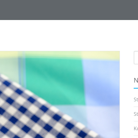
S
f
N
S
S
K