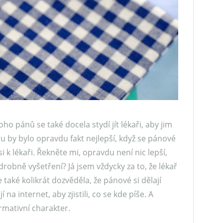
ho pánů se také docela stydí jít lékaři, aby jim
 by bylo opravdu fakt nejlepší, když se pánové
k lékaři. Řekněte mi, opravdu není nic lepší,
drobně vyšetření? Já jsem vždycky za to, že lékař
 také kolikrát dozvěděla, že pánové si dělají
na internet, aby zjistili, co se kde píše. A
rmativní charakter.