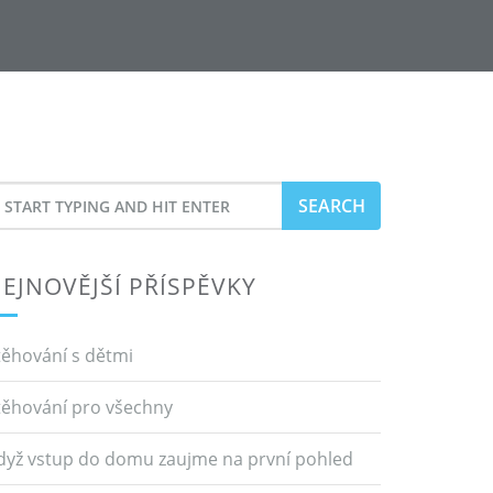
earch
or
EJNOVĚJŠÍ PŘÍSPĚVKY
těhování s dětmi
těhování pro všechny
dyž vstup do domu zaujme na první pohled