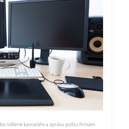
nebo sdílené kanceláře a zprávu poštu firmám