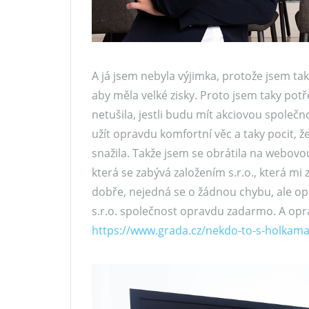
A já jsem nebyla výjimka, protože jsem ta
aby měla velké zisky. Proto jsem taky potře
netušila, jestli budu mít akciovou společno
užít opravdu komfortní věc a taky pocit, 
snažila. Takže jsem se obrátila na webov
která se zabývá založením s.r.o., která mi 
dobře, nejedná se o žádnou chybu, ale opra
s.r.o. společnost opravdu zadarmo. A opr
https://www.grada.cz/nekdo-to-s-holkam