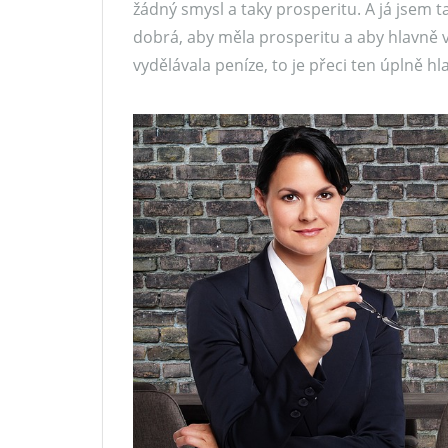
žádný smysl a taky prosperitu. A já jsem 
dobrá, aby měla prosperitu a aby hlavně 
vydělávala peníze, to je přeci ten úplně hl