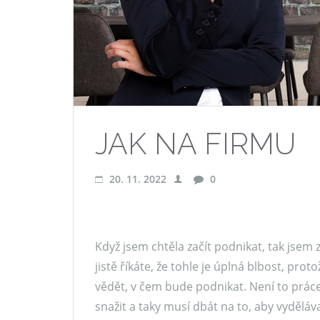
JAK NA FIRMU
20. 11. 2022
0
Když jsem chtěla začít podnikat, tak jsem
jistě říkáte, že tohle je úplná blbost, pr
vědět, v čem bude podnikat. Není to práce
snažit a taky musí dbát na to, aby vydělá