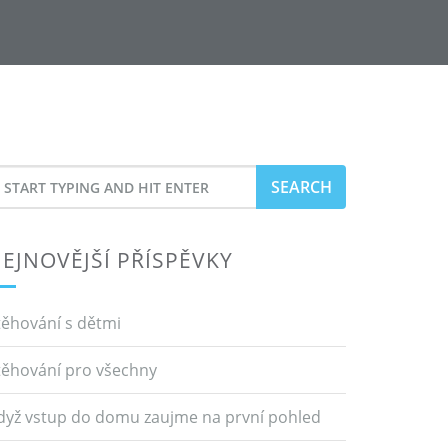
earch
or
EJNOVĚJŠÍ PŘÍSPĚVKY
těhování s dětmi
těhování pro všechny
dyž vstup do domu zaujme na první pohled