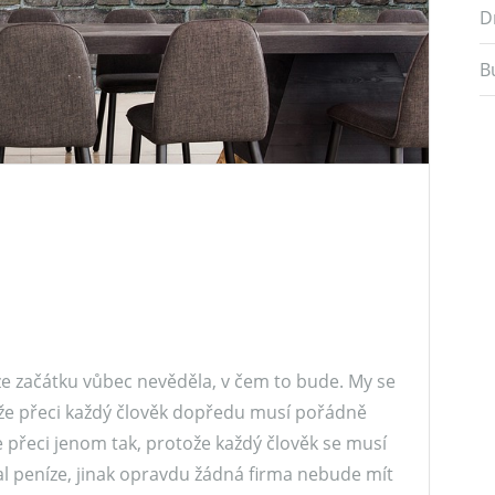
D
B
 ze začátku vůbec nevěděla, v čem to bude. My se
otože přeci každý člověk dopředu musí pořádně
 přeci jenom tak, protože každý člověk se musí
val peníze, jinak opravdu žádná firma nebude mít