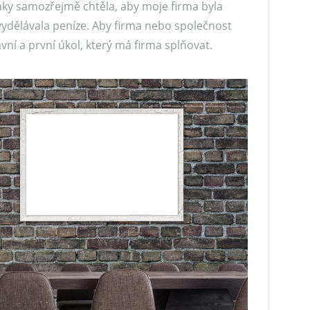
taky samozřejmě chtěla, aby moje firma byla
vydělávala peníze. Aby firma nebo společnost
avní a první úkol, který má firma splňovat.