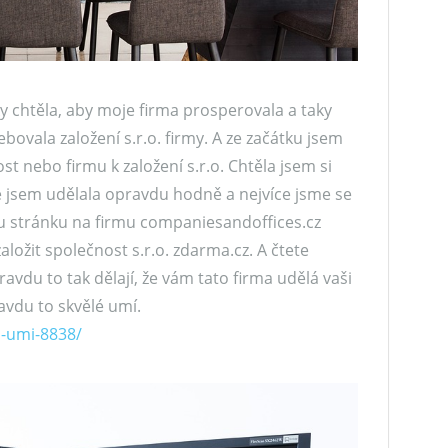
ky chtěla, aby moje firma prosperovala a taky
bovala založení s.r.o. firmy. A ze začátku jsem
st nebo firmu k založení s.r.o. Chtěla jsem si
že jsem udělala opravdu hodně a nejvíce jsme se
ou stránku na firmu companiesandoffices.cz
založit společnost s.r.o. zdarma.cz. A čtete
vdu to tak dělají, že vám tato firma udělá vaši
avdu to skvělé umí.
a-umi-8838/