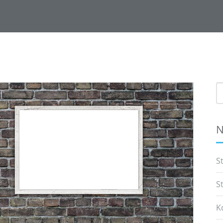
S
f
N
S
S
K