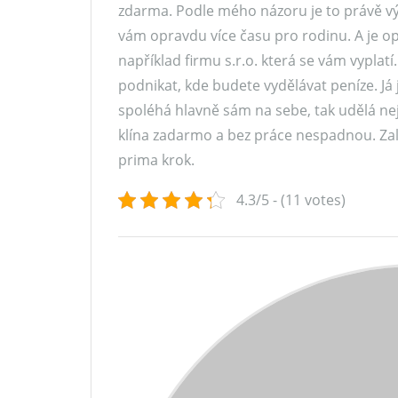
zdarma. Podle mého názoru je to právě vý
vám opravdu více času pro rodinu. A je op
například firmu s.r.o. která se vám vyplat
podnikat, kde budete vydělávat peníze. Já 
spoléhá hlavně sám na sebe, tak udělá n
klína zadarmo a bez práce nespadnou. Za
prima krok.
4.3/5 - (11 votes)